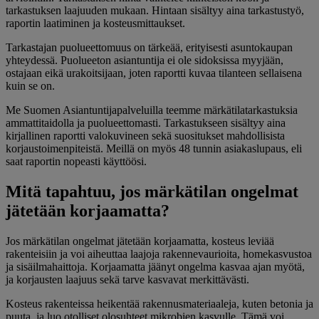
tarkastuksen laajuuden mukaan. Hintaan sisältyy aina tarkastustyö,
raportin laatiminen ja kosteusmittaukset.
Tarkastajan puolueettomuus on tärkeää, erityisesti asuntokaupan
yhteydessä. Puolueeton asiantuntija ei ole sidoksissa myyjään,
ostajaan eikä urakoitsijaan, joten raportti kuvaa tilanteen sellaisena
kuin se on.
Me Suomen Asiantuntijapalveluilla teemme märkätilatarkastuksia
ammattitaidolla ja puolueettomasti. Tarkastukseen sisältyy aina
kirjallinen raportti valokuvineen sekä suositukset mahdollisista
korjaustoimenpiteistä. Meillä on myös 48 tunnin asiakaslupaus, eli
saat raportin nopeasti käyttöösi.
Mitä tapahtuu, jos märkätilan ongelmat
jätetään korjaamatta?
Jos märkätilan ongelmat jätetään korjaamatta, kosteus leviää
rakenteisiin ja voi aiheuttaa laajoja rakennevaurioita, homekasvustoa
ja sisäilmahaittoja. Korjaamatta jäänyt ongelma kasvaa ajan myötä,
ja korjausten laajuus sekä tarve kasvavat merkittävästi.
Kosteus rakenteissa heikentää rakennusmateriaaleja, kuten betonia ja
puuta, ja luo otolliset olosuhteet mikrobien kasvulle. Tämä voi