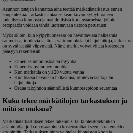
Asunnon ostajan kannattaa aina teettää märkätilatarkastus ennen
kaupantekoa. Tarkastus antaa selkeän kuvan kylpyhuoneen
todellisesta kunnosta ja mahdollisista korjaustarpeista, jolloin
ostopäätös voidaan tehdä luotettavaan tietoon perustuen.
Myös silloin, kun kylpyhuoneessa on havaittavissa halkeamia
saumoissa, irtoilevia laattoja, värimuutoksia tai hajuhaittoja, tarkastus
on syytä teettää viipymättä. Nämä merkit voivat viitata kosteuden
pääsyyn rakenteisiin.
Ennen asunnon ostoa tai myyntiä
Ennen kylpyhuoneremonttia
Kun märkätila on yli 20 vuotta vanha
Kun tilassa havaitaan halkeamia, irtoilevia laattoja tai
hajuhaittoja
Osana taloyhtiön säännöllistä kunnossapidon seurantaa
Kuka tekee märkätilojen tarkastuksen ja
mitä se maksaa?
Märkätilatarkastuksen tekee rakennus- tai kiinteistötekniikan
asiantuntija, jolla on osaaminen kosteusmittaukseen ja rakenteiden
arviointiin. Tarkastuksen hinta vaihtelee kiinteistön koon ja