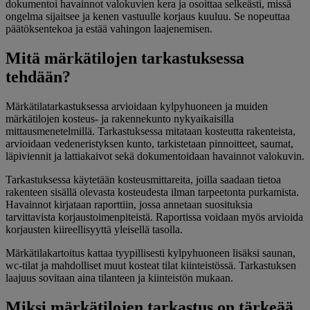
dokumentoi havainnot valokuvien kera ja osoittaa selkeästi, missä
ongelma sijaitsee ja kenen vastuulle korjaus kuuluu. Se nopeuttaa
päätöksentekoa ja estää vahingon laajenemisen.
Mitä märkätilojen tarkastuksessa
tehdään?
Märkätilatarkastuksessa arvioidaan kylpyhuoneen ja muiden
märkätilojen kosteus- ja rakennekunto nykyaikaisilla
mittausmenetelmillä. Tarkastuksessa mitataan kosteutta rakenteista,
arvioidaan vedeneristyksen kunto, tarkistetaan pinnoitteet, saumat,
läpiviennit ja lattiakaivot sekä dokumentoidaan havainnot valokuvin.
Tarkastuksessa käytetään kosteusmittareita, joilla saadaan tietoa
rakenteen sisällä olevasta kosteudesta ilman tarpeetonta purkamista.
Havainnot kirjataan raporttiin, jossa annetaan suosituksia
tarvittavista korjaustoimenpiteistä. Raportissa voidaan myös arvioida
korjausten kiireellisyyttä yleisellä tasolla.
Märkätilakartoitus kattaa tyypillisesti kylpyhuoneen lisäksi saunan,
wc-tilat ja mahdolliset muut kosteat tilat kiinteistössä. Tarkastuksen
laajuus sovitaan aina tilanteen ja kiinteistön mukaan.
Miksi märkätilojen tarkastus on tärkeää