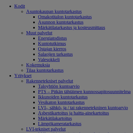
Kodit
Asuntokaupan kuntotarkastus
Omakotitalon kuntotarkastus
Asunnon kuntotarkastus
Märkätilatarkastus ja kosteusmittaus
Muut palvelut
Energiatodistus
Kuntotutkimus
Ostajan kierros
Salaojien tarkastus
Valesokkeli
Kokemuksia
Tilaa kuntotarkastus
Yritykset
Rakennetekniset palvelut
Taloyhtiön kuntoarvio
PTS – Pitkän tähtäimen kunnossapitosuunnitelma
Ikkunoiden kuntotarkastus
Vesikaton kuntotarkastus
LVI-, sähkö- ja / tai rakennetekninen kuntoarvio
Asbestikartoitus ja haitta-ainekartoitus
Märkätilakartoitus
Lämpökameratarkastus
LVI-tekniset palvelut