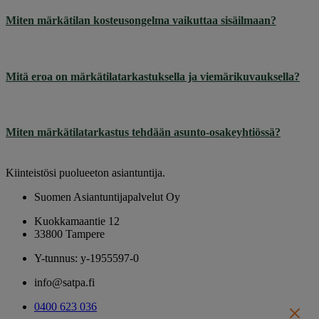
Miten märkätilan kosteusongelma vaikuttaa sisäilmaan?
Mitä eroa on märkätilatarkastuksella ja viemärikuvauksella?
Miten märkätilatarkastus tehdään asunto-osakeyhtiössä?
Kiinteistösi puolueeton asiantuntija.
Suomen Asiantuntijapalvelut Oy
Kuokkamaantie 12
33800 Tampere
Y-tunnus: y-1955597-0
info@satpa.fi
0400 623 036