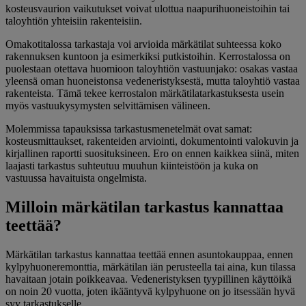
kosteusvaurion vaikutukset voivat ulottua naapurihuoneistoihin tai
taloyhtiön yhteisiin rakenteisiin.
Omakotitalossa tarkastaja voi arvioida märkätilat suhteessa koko
rakennuksen kuntoon ja esimerkiksi putkistoihin. Kerrostalossa on
puolestaan otettava huomioon taloyhtiön vastuunjako: osakas vastaa
yleensä oman huoneistonsa vedeneristyksestä, mutta taloyhtiö vastaa
rakenteista. Tämä tekee kerrostalon märkätilatarkastuksesta usein
myös vastuukysymysten selvittämisen välineen.
Molemmissa tapauksissa tarkastusmenetelmät ovat samat:
kosteusmittaukset, rakenteiden arviointi, dokumentointi valokuvin ja
kirjallinen raportti suosituksineen. Ero on ennen kaikkea siinä, miten
laajasti tarkastus suhteutuu muuhun kiinteistöön ja kuka on
vastuussa havaituista ongelmista.
Milloin märkätilan tarkastus kannattaa
teettää?
Märkätilan tarkastus kannattaa teettää ennen asuntokauppaa, ennen
kylpyhuoneremonttia, märkätilan iän perusteella tai aina, kun tilassa
havaitaan jotain poikkeavaa. Vedeneristyksen tyypillinen käyttöikä
on noin 20 vuotta, joten ikääntyvä kylpyhuone on jo itsessään hyvä
syy tarkastukselle.