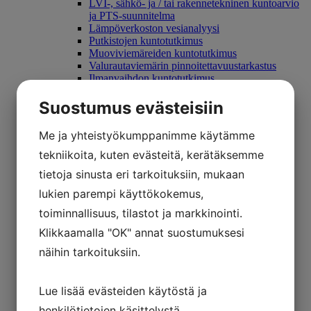
LVI-, sähkö- ja / tai rakennetekninen kuntoarvio
ja PTS-suunnitelma
Lämpöverkoston vesianalyysi
Putkistojen kuntotutkimus
Muoviviemäreiden kuntotutkimus
Valurautaviemärin pinnoitettavuustarkastus
Ilmanvaihdon kuntotutkimus
Viemäripalvelut
Sähkötekniset palvelut
Suostumus evästeisiin
Sähkötekniset tarkastukset
Sisäilmatekniset palvelut
Me ja yhteistyökumppanimme käytämme
Kosteustekninen kuntotutkimus
Olosuhdemittaus
tekniikoita, kuten evästeitä, kerätäksemme
Sisäilmatutkimus
tietoja sinusta eri tarkoituksiin, mukaan
Hankepalvelut
Hankesuunnittelu
lukien parempi käyttökokemus,
Rakennuttaminen
toiminnallisuus, tilastot ja markkinointi.
Valvonta
Yritys
Klikkaamalla "OK" annat suostumuksesi
Referenssit
näihin tarkoituksiin.
Suppea referenssiluettelo
Laaja referenssiluettelo
Blogi
Lue lisää evästeiden käytöstä ja
Yhteystiedot
Usein kysytyt kysymykset
henkilötietojen käsittelystä