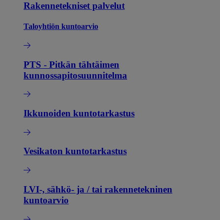
Rakennetekniset palvelut
Taloyhtiön kuntoarvio
PTS - Pitkän tähtäimen
kunnossapitosuunnitelma
Ikkunoiden kuntotarkastus
Vesikaton kuntotarkastus
LVI-, sähkö- ja / tai rakennetekninen
kuntoarvio