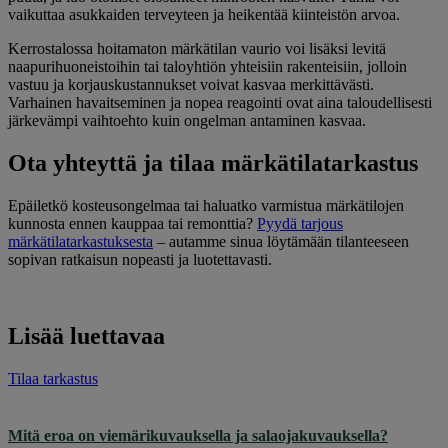
vaikuttaa asukkaiden terveyteen ja heikentää kiinteistön arvoa.
Kerrostalossa hoitamaton märkätilan vaurio voi lisäksi levitä
naapurihuoneistoihin tai taloyhtiön yhteisiin rakenteisiin, jolloin
vastuu ja korjauskustannukset voivat kasvaa merkittävästi.
Varhainen havaitseminen ja nopea reagointi ovat aina taloudellisesti
järkevämpi vaihtoehto kuin ongelman antaminen kasvaa.
Ota yhteyttä ja tilaa märkätilatarkastus
Epäiletkö kosteusongelmaa tai haluatko varmistua märkätilojen
kunnosta ennen kauppaa tai remonttia?
Pyydä tarjous
märkätilatarkastuksesta
– autamme sinua löytämään tilanteeseen
sopivan ratkaisun nopeasti ja luotettavasti.
Lisää luettavaa
Tilaa tarkastus
Mitä eroa on viemärikuvauksella ja salaojakuvauksella?