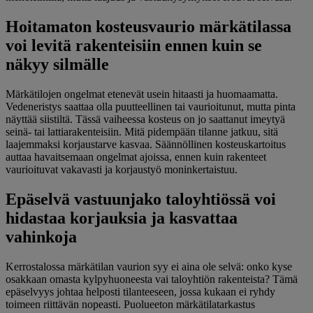
Hoitamaton kosteusvaurio märkätilassa
voi levitä rakenteisiin ennen kuin se
näkyy silmälle
Märkätilojen ongelmat etenevät usein hitaasti ja huomaamatta.
Vedeneristys saattaa olla puutteellinen tai vaurioitunut, mutta pinta
näyttää siistiltä. Tässä vaiheessa kosteus on jo saattanut imeytyä
seinä- tai lattiarakenteisiin. Mitä pidempään tilanne jatkuu, sitä
laajemmaksi korjaustarve kasvaa. Säännöllinen kosteuskartoitus
auttaa havaitsemaan ongelmat ajoissa, ennen kuin rakenteet
vaurioituvat vakavasti ja korjaustyö moninkertaistuu.
Epäselvä vastuunjako taloyhtiössä voi
hidastaa korjauksia ja kasvattaa
vahinkoja
Kerrostalossa märkätilan vaurion syy ei aina ole selvä: onko kyse
osakkaan omasta kylpyhuoneesta vai taloyhtiön rakenteista? Tämä
epäselvyys johtaa helposti tilanteeseen, jossa kukaan ei ryhdy
toimeen riittävän nopeasti. Puolueeton märkätilatarkastus