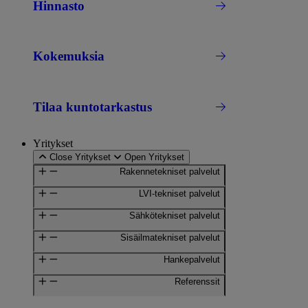
Hinnasto
Kokemuksia
Tilaa kuntotarkastus
Yritykset
Close Yritykset
Open Yritykset
Rakennetekniset palvelut
LVI-tekniset palvelut
Sähkötekniset palvelut
Sisäilmatekniset palvelut
Hankepalvelut
Referenssit