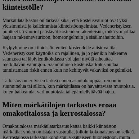
kiinteistölle?
Märkätilatarkastus on tärkeää siksi, että kosteusvauriot ovat yksi
yleisimmistä ja kalleimmista kiinteistöongelmista. Vedeneristyksen
puutteet tai vauriot päästävät kosteuden rakenteisiin, mikä voi johtaa
laajaan rakennevaurioon, homeongelmiin ja sisäilmahaittoihin.
Kylpyhuone on kiinteistön eniten kosteudelle altistuva tila.
Vedeneristyksen käyttöikä on rajallinen, ja jo pienikin halkeama
saumassa tai läpivientikohdassa voi ajan myötä aiheuttaa
merkittävän vahingon. Säännöllinen kosteuskartoitus auttaa
tunnistamaan riskit ennen kuin ne kehittyvät vakaviksi ongelmiksi.
Tarkastus on erityisen tärkeä ennen asuntokauppaa, remontin
suunnittelua tai silloin, kun märkätilassa on havaittavissa muutoksia,
kuten halkeamia, värimuutoksia tai epämiellyttävää hajua.
Miten märkätilojen tarkastus eroaa
omakotitalossa ja kerrostalossa?
Omakotitalossa märkätilatarkastus kattaa kaikki kiinteistön
märkätilat yhden omistajan vastuulla, jolloin kokonaisuus on selkeä.
Kerrostalossa tarkastus kohdistuu yksittäiseen huoneistoon, mutta