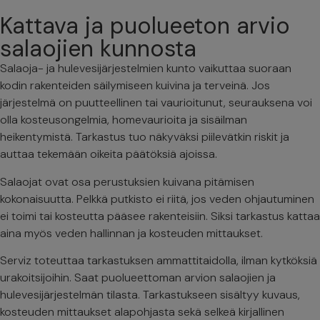
Kattava ja puolueeton arvio
salaojien kunnosta
Salaoja- ja hulevesijärjestelmien kunto vaikuttaa suoraan
kodin rakenteiden säilymiseen kuivina ja terveinä. Jos
järjestelmä on puutteellinen tai vaurioitunut, seurauksena voi
olla kosteusongelmia, homevaurioita ja sisäilman
heikentymistä. Tarkastus tuo näkyväksi piilevätkin riskit ja
auttaa tekemään oikeita päätöksiä ajoissa.
Salaojat ovat osa perustuksien kuivana pitämisen
kokonaisuutta. Pelkkä putkisto ei riitä, jos veden ohjautuminen
ei toimi tai kosteutta pääsee rakenteisiin. Siksi tarkastus kattaa
aina myös veden hallinnan ja kosteuden mittaukset.
Serviz toteuttaa tarkastuksen ammattitaidolla, ilman kytköksiä
urakoitsijoihin. Saat puolueettoman arvion salaojien ja
hulevesijärjestelmän tilasta. Tarkastukseen sisältyy kuvaus,
kosteuden mittaukset alapohjasta sekä selkeä kirjallinen