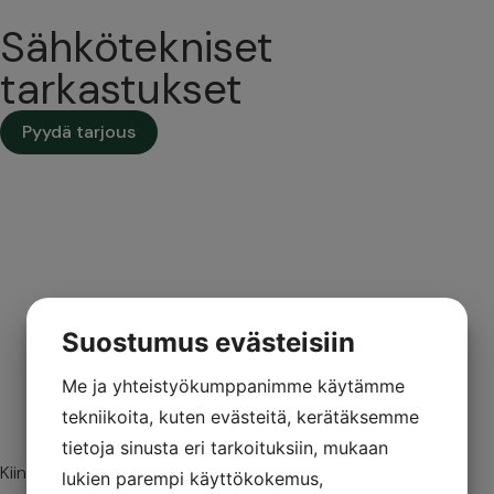
Sähkötekniset
tarkastukset
Pyydä tarjous
Suostumus evästeisiin
Me ja yhteistyökumppanimme käytämme
tekniikoita, kuten evästeitä, kerätäksemme
tietoja sinusta eri tarkoituksiin, mukaan
Kiinteistösi puolueeton asiantuntija.
lukien parempi käyttökokemus,