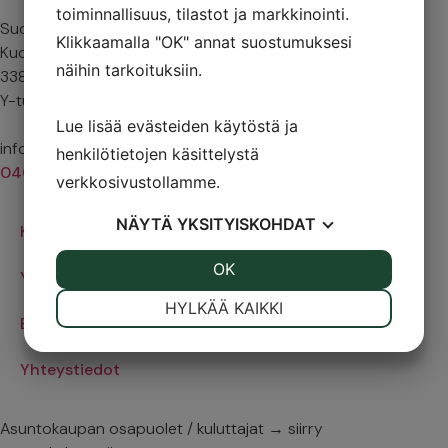
toiminnallisuus, tilastot ja markkinointi.
Suomen Asiantuntijapalvelut Oy
Klikkaamalla "OK" annat suostumuksesi
Kuokkamaantie 12
näihin tarkoituksiin.
33800 Tampere
Y-tunnus: y-1955597-0
Lue lisää evästeiden käytöstä ja
info@satpa.fi
henkilötietojen käsittelystä
0400 623 036
verkkosivustollamme.
NÄYTÄ
YKSITYISKOHDAT
Kodit
JOO
EI
OK
JOO
EI
Yritykset
VÄLTTÄMÄTÖN
ASETUKSET
HYLKÄÄ KAIKKI
Blogi
JOO
EI
JOO
EI
Yhteystiedot
MARKKINOINTI
STATISTIK
Asuntokaupan osapuolet / kuluttajat → siirry