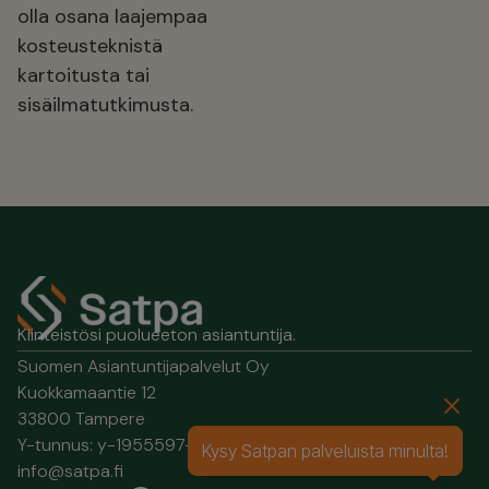
olla osana laajempaa
kosteusteknistä
kartoitusta tai
sisäilmatutkimusta.
Kiinteistösi puolueeton asiantuntija.
Suomen Asiantuntijapalvelut Oy
Kuokkamaantie 12
33800 Tampere
Y-tunnus: y-1955597-0
Kysy Satpan palveluista minulta!
info@satpa.fi