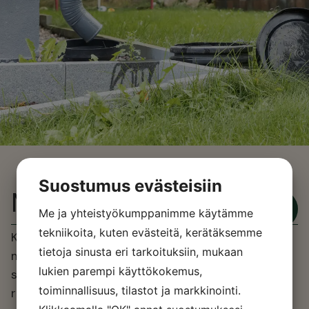
Suostumus evästeisiin
Märkätilakartoitus
Pyydä
Me ja yhteistyökumppanimme käytämme
tarjous
tekniikoita, kuten evästeitä, kerätäksemme
Kosteuskartoituksilla tai
Yhä useammin halutaan
tietoja sinusta eri tarkoituksiin, mukaan
uudessakin taloyhtiössä
märkätilakartoituksilla
tarkastuttaa kaikkien
lukien parempi käyttökokemus,
selvitetään ensin pintoja
kosteiden tilojen tilanne
toiminnallisuus, tilastot ja markkinointi.
rikkomattomin
vaikkapa ennen