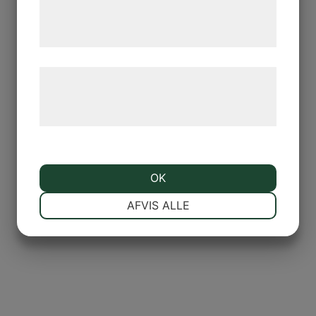
tjenester. Ved at klikke på 'OK' giver du
samtykke til disse formål.
Læs mere om vores brug af cookies og
behandling af persondata på vores
hjemmeside.
OK
NØDVENDIGE
PRÆFERENCER
AFVIS ALLE
MARKETING
STATISTIK