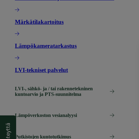
Märkätilakartoitus
Lämpökameratarkastus
LVI-tekniset palvelut
LVI-, sähkö- ja / tai rakennetekninen
kuntoarvio ja PTS-suunnitelma
Lämpöverkoston vesianalyysi
Putkistojen kuntotutkimus