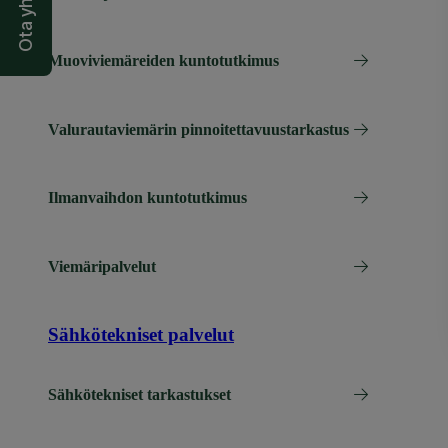
Ota yhteyttä
Muoviviemäreiden kuntotutkimus
Valurautaviemärin pinnoitettavuustarkastus
Ilmanvaihdon kuntotutkimus
Viemäripalvelut
Sähkötekniset palvelut
Sähkötekniset tarkastukset