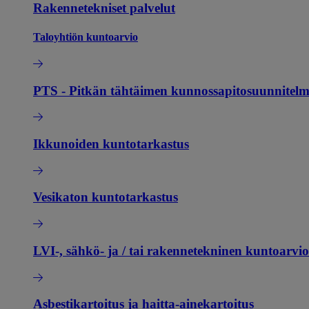
Rakennetekniset palvelut
Taloyhtiön kuntoarvio
PTS - Pitkän tähtäimen kunnossapitosuunnitel
Ikkunoiden kuntotarkastus
Vesikaton kuntotarkastus
LVI-, sähkö- ja / tai rakennetekninen kuntoarvio
Asbestikartoitus ja haitta-ainekartoitus