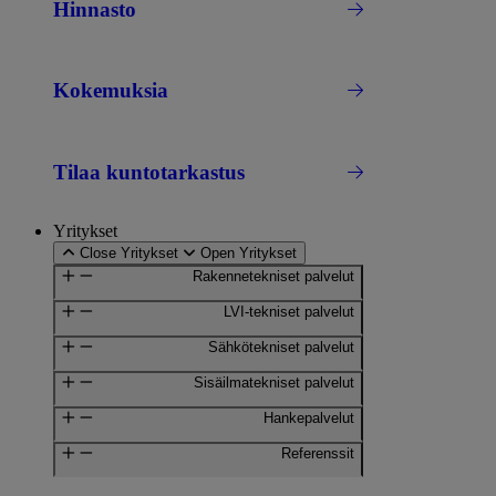
Hinnasto
Kokemuksia
Tilaa kuntotarkastus
Yritykset
Close Yritykset
Open Yritykset
Rakennetekniset palvelut
LVI-tekniset palvelut
Sähkötekniset palvelut
Sisäilmatekniset palvelut
Hankepalvelut
Referenssit