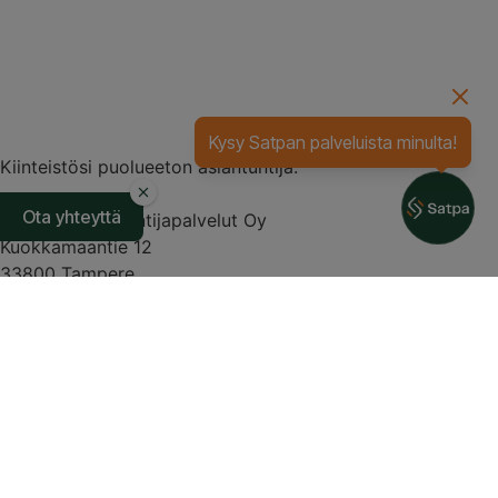
Kysy Satpan palveluista minulta!
Kiinteistösi puolueeton asiantuntija.
Ota yhteyttä
Suomen Asiantuntijapalvelut Oy
Kuokkamaantie 12
33800 Tampere
Y-tunnus: y-1955597-0
info@satpa.fi
0400 623 036
Kodit
Yritykset