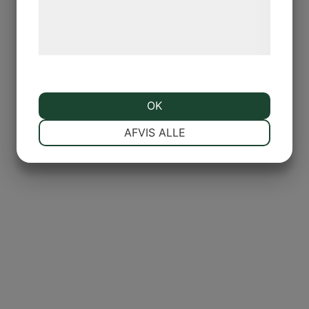
Læs mere om vores brug af cookies og
behandling af persondata på vores
hjemmeside.
OK
NØDVENDIGE
PRÆFERENCER
AFVIS ALLE
MARKETING
STATISTIK