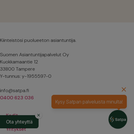
Kiinteistösi puolueeton asiantuntija.
Suomen Asiantuntijapalvelut Oy
Kuokkamaantie 12
33800 Tampere
Y-tunnus: y-1955597-0
info@satpa.fi
0400 623 036
Kysy Satpan palveluista minulta!
Kodit
Ota yhteyttä
Yritykset