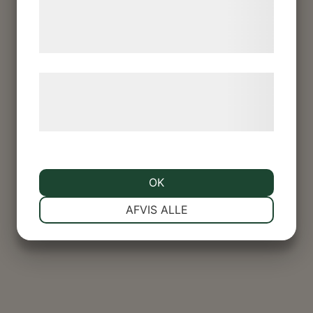
de har indsamlet gennem din brug af deres
tjenester. Ved at klikke på 'OK' giver du
samtykke til disse formål.
Læs mere om vores brug af cookies og
behandling af persondata på vores
hjemmeside.
OK
NØDVENDIGE
PRÆFERENCER
AFVIS ALLE
MARKETING
STATISTIK