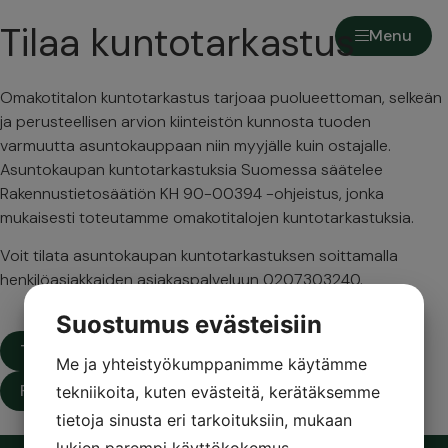
Tilaa kuntotarkastus
Menu
Omakotitalon kuntotarkastus tarjoaa puolueettoman, selkeän
ja perusteellisen arvion kiinteistön kunnosta tuoden
varmuutta asuntokauppaan niin myyjälle kuin ostajalle.
Asuntokaupan kuntotarkastuksia Suomessa säätelee
Rakennustietosäätiön KH 90-00394 -ohjeistus, jonka
mukaisesti toteutamme omakotitalojen kuntotarkastuksia.
Voit tilata asuntokaupan kuntotarkastuksen soittamalla
henkilöasiakkaiden asiakaspalveluun 0207303240.
Suostumus evästeisiin
Tilaa tarkastus
Me ja yhteistyökumppanimme käytämme
Pyydä tarjous
tekniikoita, kuten evästeitä, kerätäksemme
tietoja sinusta eri tarkoituksiin, mukaan