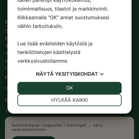
lukien parempi käyttökokemus,
toiminnallisuus, tilastot ja markkinointi.
Klikkaamalla "OK" annat suostumuksesi
Kiinteistösi puolueeton asiantuntija.
näihin tarkoituksiin.
Suomen Asiantuntijapalvelut Oy
Kuokkamaantie 12
Lue lisää evästeiden käytöstä ja
33800 Tampere
henkilötietojen käsittelystä
Y-tunnus: y-1955597-0
info@satpa.fi
verkkosivustollamme.
0400 623 036
NÄYTÄ
YKSITYISKOHDAT
Kodit
JOO
EI
OK
JOO
EI
Yritykset
VÄLTTÄMÄTÖN
ASETUKSET
Blogi
HYLKÄÄ KAIKKI
JOO
EI
JOO
EI
Yhteystiedot
MARKKINOINTI
STATISTIK
Asuntokaupan osapuolet / kuluttajat → siirry
varauskalenteriin