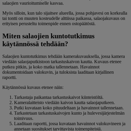
salaojien vaurioitumiselle kasvaa.
Myös silloin, kun talo sijaitsee alueella, jossa pohjavesi on korkealla
tai tontti on muuten kosteudelle alttiissa paikassa, salaojakuvaus on
erityisen perusteltu toimenpide ennen ostopäätöstä.
Miten salaojien kuntotutkimus
käytännössä tehdään?
Salaojien kuntotutkimus tehdään kamerakuvauksella, jossa kamera
viedään salaojaputkistoon tarkastuskaivon kautta. Kuvaus etenee
putkea pitkin, ja koko matka tallennetaan. Havainnot
dokumentoidaan valokuvin, ja tuloksista laaditaan kirjallinen
raportti.
Käytännössä kuvaus etenee näin:
Tarkastaja paikantaa tarkastuskaivot kiinteistöltä.
Kameralaitteisto viedään kaivon kautta salaojaputkeen.
Putki kuvataan koko pituudeltaan ja havainnot tallennetaan.
Tarkastetaan tarkastuskaivojen kunto ja hulevesijärjestelmän
toimivuus.
Laaditaan raportti, jossa kuvataan havainnot valokuvineen ja
annetaan suositukset tarvittavista toimenpiteistä.