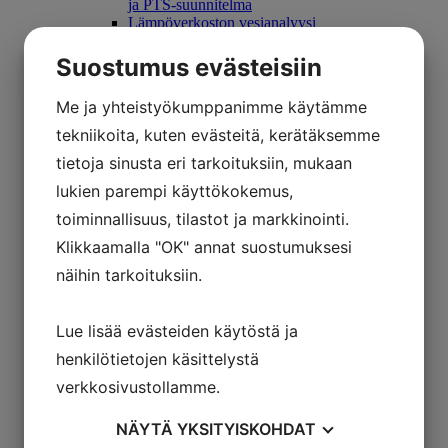
ja PTS-suunnitelma
Lämpöverkoston vesianalyysi
Putkistojen kuntotutkimus
Muoviviemäreiden kuntotutkimus
Suostumus evästeisiin
Valurautaviemärin pinnoitettavuustarkastus
Ilmanvaihdon kuntotutkimus
Me ja yhteistyökumppanimme käytämme
Viemäripalvelut
Sähkötekniset palvelut
tekniikoita, kuten evästeitä, kerätäksemme
Sähkötekniset tarkastukset
tietoja sinusta eri tarkoituksiin, mukaan
Sisäilmatekniset palvelut
Kosteustekninen kuntotutkimus
lukien parempi käyttökokemus,
Olosuhdemittaus
toiminnallisuus, tilastot ja markkinointi.
Sisäilmatutkimus
Hankepalvelut
Klikkaamalla "OK" annat suostumuksesi
Hankesuunnittelu
näihin tarkoituksiin.
Rakennuttaminen
Valvonta
Yritys
Referenssit
Lue lisää evästeiden käytöstä ja
Suppea referenssiluettelo
henkilötietojen käsittelystä
Laaja referenssiluettelo
Blogi
verkkosivustollamme.
Yhteystiedot
Usein kysytyt kysymykset
NÄYTÄ
YKSITYISKOHDAT
Tietoa yrityksestä