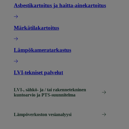
Asbestikartoitus ja haitta-ainekartoitus
Märkätilakartoitus
Lämpökameratarkastus
LVI-tekniset palvelut
LVI-, sähkö- ja / tai rakennetekninen
kuntoarvio ja PTS-suunnitelma
Lämpöverkoston vesianalyysi