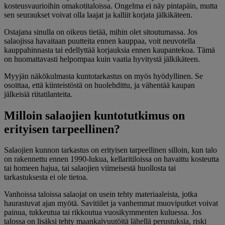
kosteusvaurioihin omakotitaloissa. Ongelma ei näy pintapäin, mutta
sen seuraukset voivat olla laajat ja kalliit korjata jälkikäteen.
Ostajana sinulla on oikeus tietää, mihin olet sitoutumassa. Jos
salaojissa havaitaan puutteita ennen kauppaa, voit neuvotella
kauppahinnasta tai edellyttää korjauksia ennen kaupantekoa. Tämä
on huomattavasti helpompaa kuin vaatia hyvitystä jälkikäteen.
Myyjän näkökulmasta kuntotarkastus on myös hyödyllinen. Se
osoittaa, että kiinteistöstä on huolehdittu, ja vähentää kaupan
jälkeisiä riitatilanteita.
Milloin salaojien kuntotutkimus on
erityisen tarpeellinen?
Salaojien kunnon tarkastus on erityisen tarpeellinen silloin, kun talo
on rakennettu ennen 1990-lukua, kellaritiloissa on havaittu kosteutta
tai homeen hajua, tai salaojien viimeisestä huollosta tai
tarkastuksesta ei ole tietoa.
Vanhoissa taloissa salaojat on usein tehty materiaaleista, jotka
haurastuvat ajan myötä. Savitiilet ja vanhemmat muoviputket voivat
painua, tukkeutua tai rikkoutua vuosikymmenten kuluessa. Jos
talossa on lisäksi tehty maankaivuutöitä lähellä perustuksia, riski