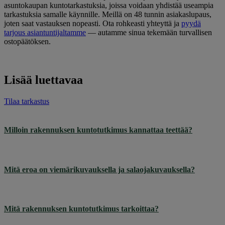
asuntokaupan kuntotarkastuksia, joissa voidaan yhdistää useampia
tarkastuksia samalle käynnille. Meillä on 48 tunnin asiakaslupaus,
joten saat vastauksen nopeasti. Ota rohkeasti yhteyttä ja
pyydä
tarjous asiantuntijaltamme
— autamme sinua tekemään turvallisen
ostopäätöksen.
Lisää luettavaa
Tilaa tarkastus
Milloin rakennuksen kuntotutkimus kannattaa teettää?
Mitä eroa on viemärikuvauksella ja salaojakuvauksella?
Mitä rakennuksen kuntotutkimus tarkoittaa?