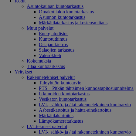
Kodit
Asuntokaupan kuntotarkastus
Omakotitalon kuntotarkastus
Asunnon kuntotarkastus
Märkätilatarkastus ja kosteusmittaus
Muut palvelut
Energiatodistus
Kuntotutkimus
Ostajan kierros
Salaojien tarkastus
Valesokkeli
Kokemuksia
Tilaa kuntotarkastus
Yritykset
Rakennetekniset palvelut
Taloyhtiön kuntoarvio
PTS – Pitkän tähtäimen kunnossapitosuunnitelma
Ikkunoiden kuntotarkastus
Vesikaton kuntotarkastus
LVI-, sähkö- ja / tai rakennetekninen kuntoarvio
Asbestikartoitus ja haitta-ainekartoitus
Märkätilakartoitus
Lämpökameratarkastus
LVI-tekniset palvelut
LVI-, sähkö- ja / tai rakennetekninen kuntoarvio