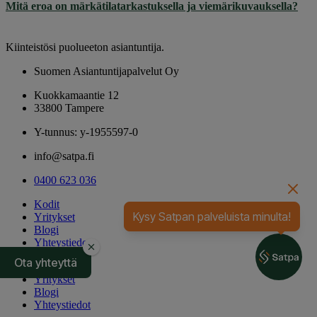
Mitä eroa on märkätilatarkastuksella ja viemärikuvauksella?
Kiinteistösi puolueeton asiantuntija.
Suomen Asiantuntijapalvelut Oy
Kuokkamaantie 12
33800 Tampere
Y-tunnus: y-1955597-0
info@satpa.fi
0400 623 036
Kodit
Kysy Satpan palveluista minulta!
Yritykset
Blogi
Yhteystiedot
Ota yhteyttä
Kodit
Yritykset
Blogi
Yhteystiedot