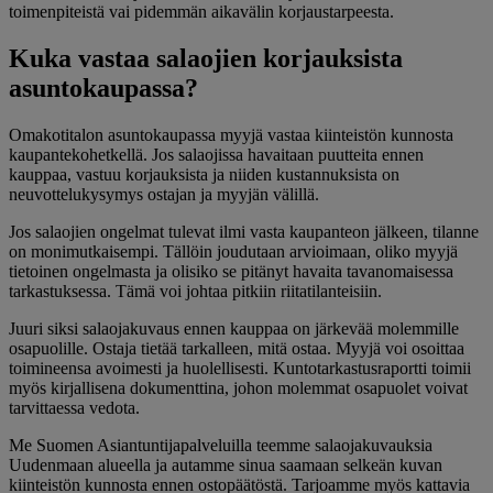
toimenpiteistä vai pidemmän aikavälin korjaustarpeesta.
Kuka vastaa salaojien korjauksista
asuntokaupassa?
Omakotitalon asuntokaupassa myyjä vastaa kiinteistön kunnosta
kaupantekohetkellä. Jos salaojissa havaitaan puutteita ennen
kauppaa, vastuu korjauksista ja niiden kustannuksista on
neuvottelukysymys ostajan ja myyjän välillä.
Jos salaojien ongelmat tulevat ilmi vasta kaupanteon jälkeen, tilanne
on monimutkaisempi. Tällöin joudutaan arvioimaan, oliko myyjä
tietoinen ongelmasta ja olisiko se pitänyt havaita tavanomaisessa
tarkastuksessa. Tämä voi johtaa pitkiin riitatilanteisiin.
Juuri siksi salaojakuvaus ennen kauppaa on järkevää molemmille
osapuolille. Ostaja tietää tarkalleen, mitä ostaa. Myyjä voi osoittaa
toimineensa avoimesti ja huolellisesti. Kuntotarkastusraportti toimii
myös kirjallisena dokumenttina, johon molemmat osapuolet voivat
tarvittaessa vedota.
Me Suomen Asiantuntijapalveluilla teemme salaojakuvauksia
Uudenmaan alueella ja autamme sinua saamaan selkeän kuvan
kiinteistön kunnosta ennen ostopäätöstä. Tarjoamme myös kattavia