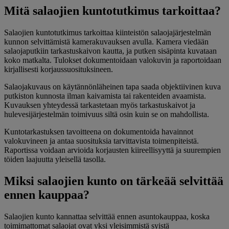
Mitä salaojien kuntotutkimus tarkoittaa?
Salaojien kuntotutkimus tarkoittaa kiinteistön salaojajärjestelmän
kunnon selvittämistä kamerakuvauksen avulla. Kamera viedään
salaojaputkiin tarkastuskaivon kautta, ja putken sisäpinta kuvataan
koko matkalta. Tulokset dokumentoidaan valokuvin ja raportoidaan
kirjallisesti korjaussuosituksineen.
Salaojakuvaus on käytännönläheinen tapa saada objektiivinen kuva
putkiston kunnosta ilman kaivamista tai rakenteiden avaamista.
Kuvauksen yhteydessä tarkastetaan myös tarkastuskaivot ja
hulevesijärjestelmän toimivuus siltä osin kuin se on mahdollista.
Kuntotarkastuksen tavoitteena on dokumentoida havainnot
valokuvineen ja antaa suosituksia tarvittavista toimenpiteistä.
Raportissa voidaan arvioida korjausten kiireellisyyttä ja suurempien
töiden laajuutta yleisellä tasolla.
Miksi salaojien kunto on tärkeää selvittää
ennen kauppaa?
Salaojien kunto kannattaa selvittää ennen asuntokauppaa, koska
toimimattomat salaojat ovat yksi yleisimmistä syistä