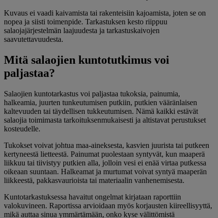
Kuvaus ei vaadi kaivamista tai rakenteisiin kajoamista, joten se on
nopea ja siisti toimenpide. Tarkastuksen kesto riippuu
salaojajärjestelmän laajuudesta ja tarkastuskaivojen
saavutettavuudesta.
Mitä salaojien kuntotutkimus voi
paljastaa?
Salaojien kuntotarkastus voi paljastaa tukoksia, painumia,
halkeamia, juurten tunkeutumisen putkiin, putkien vääränlaisen
kaltevuuden tai täydellisen tukkeutumisen. Nämä kaikki estävät
salaojia toimimasta tarkoituksenmukaisesti ja altistavat perustukset
kosteudelle.
Tukokset voivat johtua maa-aineksesta, kasvien juurista tai putkeen
kertyneestä lietteestä. Painumat puolestaan syntyvät, kun maaperä
liikkuu tai tiivistyy putkien alla, jolloin vesi ei enää virtaa putkessa
oikeaan suuntaan. Halkeamat ja murtumat voivat syntyä maaperän
liikkeestä, pakkasvaurioista tai materiaalin vanhenemisesta.
Kuntotarkastuksessa havaitut ongelmat kirjataan raporttiin
valokuvineen. Raportissa arvioidaan myös korjausten kiireellisyyttä,
mikä auttaa sinua ymmärtämään, onko kyse välittömistä