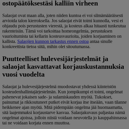
ostopäätöksestäsi kalliin virheen
Salaojat ovat maan alla, joten niiden kuntoa ei voi silmämääräisesti
arvioida talon kierroksella. Jos salaojat eivät toimi kunnolla, vesi ei
ohjaudu pois perustusten vierestä, ja kosteus alkaa hitaasti tunkeutua
rakenteisiin. Tämä voi tarkoittaa homeongelmia, perustuksen
vaurioitumista tai kellarin kosteusvaurioita, joiden korjaaminen on
kallista.
Salaojien kunnon tarkastus ennen ostoa
antaa sinulle
konkreettista tietoa siitä, mihin olet sitoutumassa.
Puutteelliset hulevesijärjestelmät ja
salaojat kasvattavat korjauskustannuksia
vuosi vuodelta
Salaojat ja hulevesijärjestelmä muodostavat yhdessä kiinteistön
kosteudenhallintajärjestelmän. Kun jompikumpi ei toimi, ongelmat
pahenevat jokaisen sade- ja sulamiskauden myötä. Tukokset,
painumat ja rikkoutuneet putket eivät korjaa itse itseään, vaan tilanne
heikkenee ajan myötä. Mitä pidempään ongelma jää huomaamatta,
sitä laajemmaksi korjaustarve kasvaa. Salaojakuvaus paljastaa nämä
ongelmat ajoissa, jolloin niistä voidaan neuvotella jo kauppahinnassa
tai ne voidaan korjata ennen muuttoa.