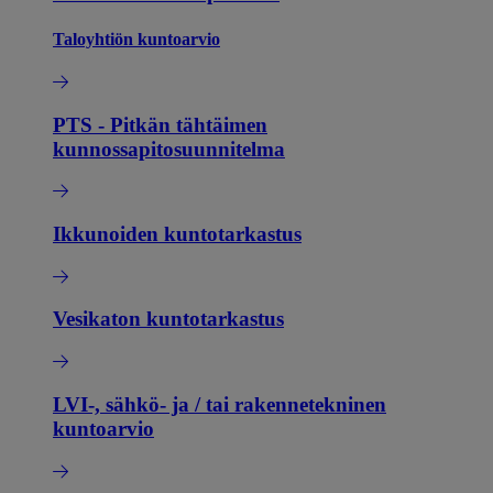
Taloyhtiön kuntoarvio
PTS - Pitkän tähtäimen
kunnossapitosuunnitelma
Ikkunoiden kuntotarkastus
Vesikaton kuntotarkastus
LVI-, sähkö- ja / tai rakennetekninen
kuntoarvio