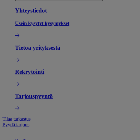
Yhteystiedot
Usein kysytyt kysymykset
Tietoa yrityksestä
Rekrytointi
Tarjouspyyntö
Tilaa tarkastus
Pyydä tarjous