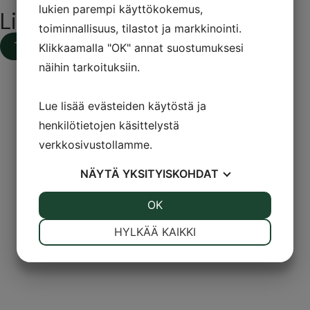
lukien parempi käyttökokemus,
Lisää luettavaa
toiminnallisuus, tilastot ja markkinointi.
Tilaa tarkastus
Klikkaamalla "OK" annat suostumuksesi
näihin tarkoituksiin.
Lue lisää evästeiden käytöstä ja
henkilötietojen käsittelystä
verkkosivustollamme.
NÄYTÄ
YKSITYISKOHDAT
JOO
EI
OK
JOO
EI
VÄLTTÄMÄTÖN
ASETUKSET
HYLKÄÄ KAIKKI
JOO
EI
JOO
EI
MARKKINOINTI
STATISTIK