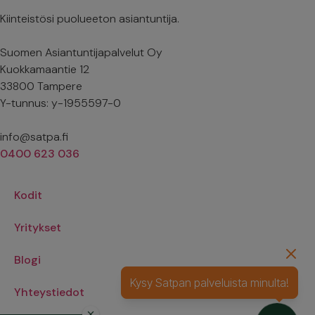
Kiinteistösi puolueeton asiantuntija.
Suomen Asiantuntijapalvelut Oy
Kuokkamaantie 12
33800 Tampere
Y-tunnus: y-1955597-0
info@satpa.fi
0400 623 036
Kodit
Yritykset
Blogi
Kysy Satpan palveluista minulta!
Yhteystiedot