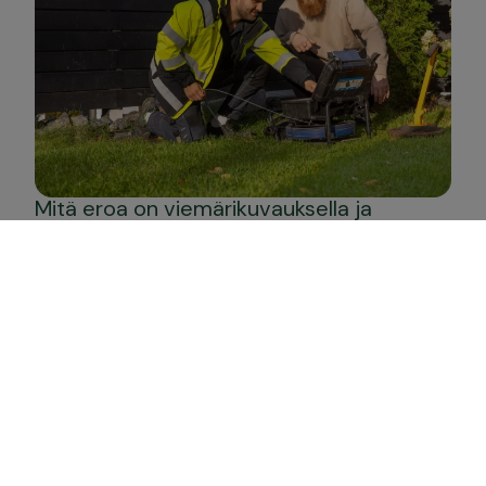
Mitä eroa on viemärikuvauksella ja
salaojakuvauksella?