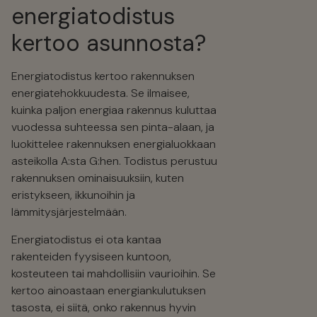
energiatodistus
kertoo asunnosta?
Energiatodistus kertoo rakennuksen
energiatehokkuudesta. Se ilmaisee,
kuinka paljon energiaa rakennus kuluttaa
vuodessa suhteessa sen pinta-alaan, ja
luokittelee rakennuksen energialuokkaan
asteikolla A:sta G:hen. Todistus perustuu
rakennuksen ominaisuuksiin, kuten
eristykseen, ikkunoihin ja
lämmitysjärjestelmään.
Energiatodistus ei ota kantaa
rakenteiden fyysiseen kuntoon,
kosteuteen tai mahdollisiin vaurioihin. Se
kertoo ainoastaan energiankulutuksen
tasosta, ei siitä, onko rakennus hyvin