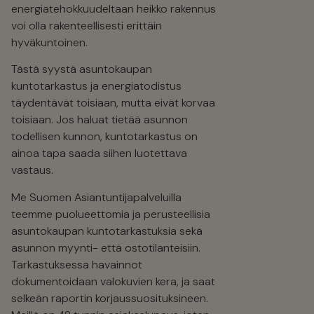
energiatehokkuudeltaan heikko rakennus
voi olla rakenteellisesti erittäin
hyväkuntoinen.
Tästä syystä asuntokaupan
kuntotarkastus ja energiatodistus
täydentävät toisiaan, mutta eivät korvaa
toisiaan. Jos haluat tietää asunnon
todellisen kunnon, kuntotarkastus on
ainoa tapa saada siihen luotettava
vastaus.
Me Suomen Asiantuntijapalveluilla
teemme puolueettomia ja perusteellisia
asuntokaupan kuntotarkastuksia sekä
asunnon myynti- että ostotilanteisiin.
Tarkastuksessa havainnot
dokumentoidaan valokuvien kera, ja saat
selkeän raportin korjaussuosituksineen.