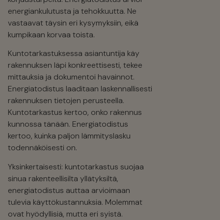
energiankulutusta ja tehokkuutta. Ne
vastaavat täysin eri kysymyksiin, eikä
kumpikaan korvaa toista.
Kuntotarkastuksessa asiantuntija käy
rakennuksen läpi konkreettisesti, tekee
mittauksia ja dokumentoi havainnot.
Energiatodistus laaditaan laskennallisesti
rakennuksen tietojen perusteella.
Kuntotarkastus kertoo, onko rakennus
kunnossa tänään. Energiatodistus
kertoo, kuinka paljon lämmityslasku
todennäköisesti on.
Yksinkertaisesti: kuntotarkastus suojaa
sinua rakenteellisilta yllätyksiltä,
energiatodistus auttaa arvioimaan
tulevia käyttökustannuksia. Molemmat
ovat hyödyllisiä, mutta eri syistä.