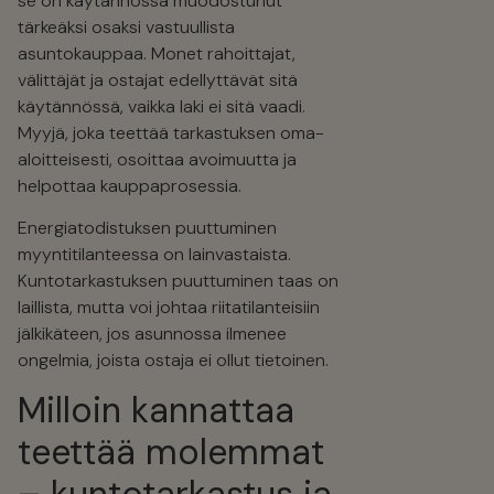
se on käytännössä muodostunut
tärkeäksi osaksi vastuullista
asuntokauppaa. Monet rahoittajat,
välittäjät ja ostajat edellyttävät sitä
käytännössä, vaikka laki ei sitä vaadi.
Myyjä, joka teettää tarkastuksen oma-
aloitteisesti, osoittaa avoimuutta ja
helpottaa kauppaprosessia.
Energiatodistuksen puuttuminen
myyntitilanteessa on lainvastaista.
Kuntotarkastuksen puuttuminen taas on
laillista, mutta voi johtaa riitatilanteisiin
jälkikäteen, jos asunnossa ilmenee
ongelmia, joista ostaja ei ollut tietoinen.
Milloin kannattaa
teettää molemmat