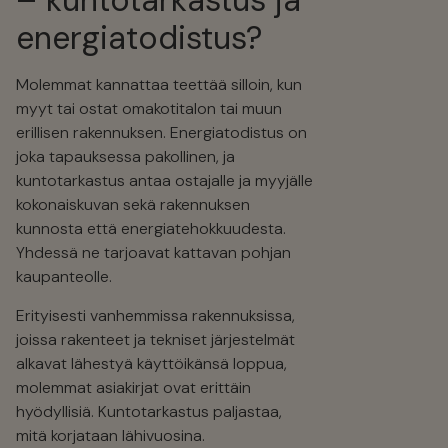
– kuntotarkastus ja
energiatodistus?
Molemmat kannattaa teettää silloin, kun
myyt tai ostat omakotitalon tai muun
erillisen rakennuksen. Energiatodistus on
joka tapauksessa pakollinen, ja
kuntotarkastus antaa ostajalle ja myyjälle
kokonaiskuvan sekä rakennuksen
kunnosta että energiatehokkuudesta.
Yhdessä ne tarjoavat kattavan pohjan
kaupanteolle.
Erityisesti vanhemmissa rakennuksissa,
joissa rakenteet ja tekniset järjestelmät
alkavat lähestyä käyttöikänsä loppua,
molemmat asiakirjat ovat erittäin
hyödyllisiä. Kuntotarkastus paljastaa,
mitä korjataan lähivuosina.