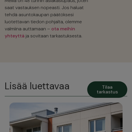
Meillä on 48 tunnin asiakaslupaus, joten
saat vastauksen nopeasti. Jos haluat
tehdä asuntokaupan päätöksesi
luotettavan tiedon pohjalta, olemme
valmiina auttamaan –
ota meihin
yhteyttä
ja sovitaan tarkastuksesta.
Lisää luettavaa
Tilaa
tarkastus