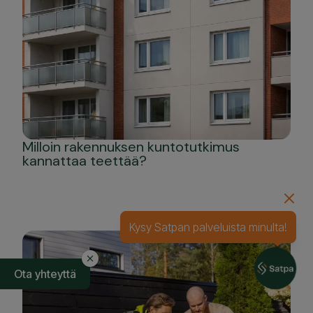
Milloin rakennuksen kuntotutkimus
kannattaa teettää?
Kysy Satpan palveluista minulta!
Ota yhteyttä