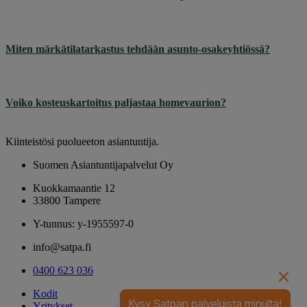
Miten märkätilatarkastus tehdään asunto-osakeyhtiössä?
Voiko kosteuskartoitus paljastaa homevaurion?
Kiinteistösi puolueeton asiantuntija.
Suomen Asiantuntijapalvelut Oy
Kuokkamaantie 12
33800 Tampere
Y-tunnus: y-1955597-0
info@satpa.fi
0400 623 036
Kodit
Kysy Satpan palveluista minulta!
Yritykset