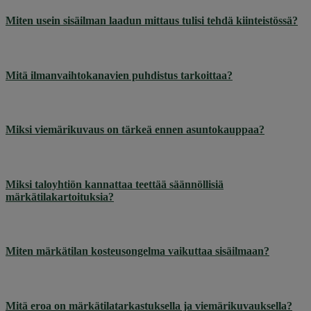
Miten usein sisäilman laadun mittaus tulisi tehdä kiinteistössä?
Mitä ilmanvaihtokanavien puhdistus tarkoittaa?
Miksi viemärikuvaus on tärkeä ennen asuntokauppaa?
Miksi taloyhtiön kannattaa teettää säännöllisiä
märkätilakartoituksia?
Miten märkätilan kosteusongelma vaikuttaa sisäilmaan?
Mitä eroa on märkätilatarkastuksella ja viemärikuvauksella?