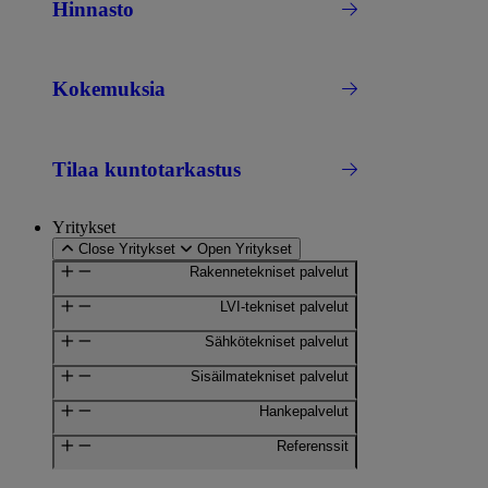
Hinnasto
Kokemuksia
Tilaa kuntotarkastus
Yritykset
Close Yritykset
Open Yritykset
Rakennetekniset palvelut
LVI-tekniset palvelut
Sähkötekniset palvelut
Sisäilmatekniset palvelut
Hankepalvelut
Referenssit