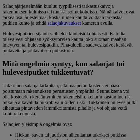
Salaojajärjestelmään kuuluu tyypillisesti tarkastuskaivoja
rakennuksen kulmissa tai muissa solmukohdissa. Nämä kaivot ovat
tärkeä osa järjestelmää, koska niiden kautta voidaan tarkastaa
putkien kunto ja tehdä
salaojakuvaukset
kameran avulla.
Hulevesiputkien sijainti vaihtelee kiinteistökohtaisesti. Katoilta
tuleva vesi ohjataan syöksytorvien kautta joko suoraan maahan
imeytyen tai hulevesiputkiin. Piha-alueilla sadevesikaivot keräävät
pintavettä ja johtavat sen putkistoon.
Mitä ongelmia syntyy, kun salaojat tai
hulevesiputket tukkeutuvat?
Tukkoinen salaoja tarkoittaa, että maaperän kosteus ei pääse
poistumaan rakennuksen perustusten ympäriltä. Seurauksena voi
olla kosteuden kerääntyminen rakenteisiin, kellarin kastuminen ja
pitkällä aikavälillä mikrobivaurioiden riski. Tukkoinen hulevesiputki
aiheuttaa pintaveden lammikoitumista pihalle ja voi ohjata vettä
kohti rakennusta.
Salaojien yleisimpiä ongelmia ovat:
Hiekan, saven tai juuriston aiheuttamat tukokset putkissa