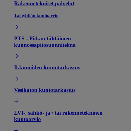
Rakennetekniset palvelut
Taloyhtiön kuntoarvio
PTS - Pitkän tähtäimen
kunnossapitosuunnitelma
Ikkunoiden kuntotarkastus
Vesikaton kuntotarkastus
LVI-, sähkö- ja / tai rakennetekninen
kuntoarvio