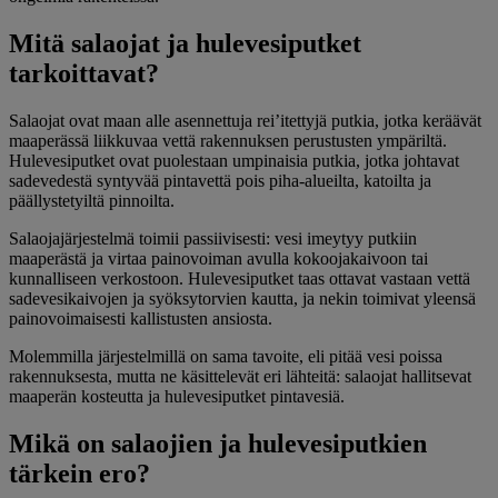
Mitä salaojat ja hulevesiputket
tarkoittavat?
Salaojat ovat maan alle asennettuja rei’itettyjä putkia, jotka keräävät
maaperässä liikkuvaa vettä rakennuksen perustusten ympäriltä.
Hulevesiputket ovat puolestaan umpinaisia putkia, jotka johtavat
sadevedestä syntyvää pintavettä pois piha-alueilta, katoilta ja
päällystetyiltä pinnoilta.
Salaojajärjestelmä toimii passiivisesti: vesi imeytyy putkiin
maaperästä ja virtaa painovoiman avulla kokoojakaivoon tai
kunnalliseen verkostoon. Hulevesiputket taas ottavat vastaan vettä
sadevesikaivojen ja syöksytorvien kautta, ja nekin toimivat yleensä
painovoimaisesti kallistusten ansiosta.
Molemmilla järjestelmillä on sama tavoite, eli pitää vesi poissa
rakennuksesta, mutta ne käsittelevät eri lähteitä: salaojat hallitsevat
maaperän kosteutta ja hulevesiputket pintavesiä.
Mikä on salaojien ja hulevesiputkien
tärkein ero?