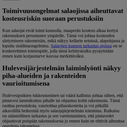
Toimivuusongelmat salaojissa aiheuttavat
kosteusriskin suoraan perustuksiin
Kun salaojat eivät toimi kunnolla, maaperän kosteus alkaa kertyä
rakennuksen perustusten ympärille. Tämä voi johtaa kosteuden
siirtymiseen rakenteisiin, mikä näkyy kellarin seinissä, alapohjassa ja
lopulta sisäilmaongelmina.
Salaojien kunnon tarkastus ajoissa
on se
konkreettinen toimenpide, jolla tämä kehityskulku pysäytetään
ennen kuin korjaustarve kasvaa merkittäväksi.
Hulevesijärjestelmän laiminlyönti näkyy
piha-alueiden ja rakenteiden
vaurioitumisena
Hulevesiputkien tukkeutuminen tai väärä kallistus johtaa siihen, että
pintavesi lammikoituu pihalle tai ohjautuu kohti rakennusta. Tämä
rasittaa perustuksia, vaurioittaa piharakenteita ja voi pitkällä
aikavälillä heikentää myös salaojajärjestelmän toimintaa. Ratkaisu
on säännöllinen tarkastus ja sen varmistaminen, että pintavedet
ohjautuvat poispäin rakennuksesta jo ennen kuin ne ehtivät aiheuttaa
ongelmia rakenteissa.