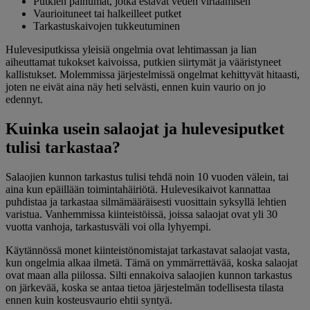
Putkien painumat, jotka estävät veden virtaamisen
Vaurioituneet tai halkeilleet putket
Tarkastuskaivojen tukkeutuminen
Hulevesiputkissa yleisiä ongelmia ovat lehtimassan ja lian
aiheuttamat tukokset kaivoissa, putkien siirtymät ja vääristyneet
kallistukset. Molemmissa järjestelmissä ongelmat kehittyvät hitaasti,
joten ne eivät aina näy heti selvästi, ennen kuin vaurio on jo
edennyt.
Kuinka usein salaojat ja hulevesiputket
tulisi tarkastaa?
Salaojien kunnon tarkastus tulisi tehdä noin 10 vuoden välein, tai
aina kun epäillään toimintahäiriötä. Hulevesikaivot kannattaa
puhdistaa ja tarkastaa silmämääräisesti vuosittain syksyllä lehtien
varistua. Vanhemmissa kiinteistöissä, joissa salaojat ovat yli 30
vuotta vanhoja, tarkastusväli voi olla lyhyempi.
Käytännössä monet kiinteistönomistajat tarkastavat salaojat vasta,
kun ongelmia alkaa ilmetä. Tämä on ymmärrettävää, koska salaojat
ovat maan alla piilossa. Silti ennakoiva salaojien kunnon tarkastus
on järkevää, koska se antaa tietoa järjestelmän todellisesta tilasta
ennen kuin kosteusvaurio ehtii syntyä.