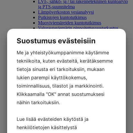
LVI-, sähkö- ja / tai rakennetekninen kuntoarvio
ja PTS-suunnitelma
Lämpöverkoston vesianalyysi
Putkistojen kuntotutkimus
Muoviviemäreiden kuntotutkimus
Valurautaviemärin pinnoitettavuustarkastus
Ilmanvaihdon kuntotutkimus
Viemäripalvelut
Suostumus evästeisiin
Sähkötekniset palvelut
Sähkötekniset tarkastukset
Me ja yhteistyökumppanimme käytämme
Sisäilmatekniset palvelut
Kosteustekninen kuntotutkimus
tekniikoita, kuten evästeitä, kerätäksemme
Olosuhdemittaus
tietoja sinusta eri tarkoituksiin, mukaan
Sisäilmatutkimus
Hankepalvelut
lukien parempi käyttökokemus,
Hankesuunnittelu
toiminnallisuus, tilastot ja markkinointi.
Rakennuttaminen
Valvonta
Klikkaamalla "OK" annat suostumuksesi
Yritys
näihin tarkoituksiin.
Referenssit
Suppea referenssiluettelo
Laaja referenssiluettelo
Lue lisää evästeiden käytöstä ja
Blogi
Yhteystiedot
henkilötietojen käsittelystä
Usein kysytyt kysymykset