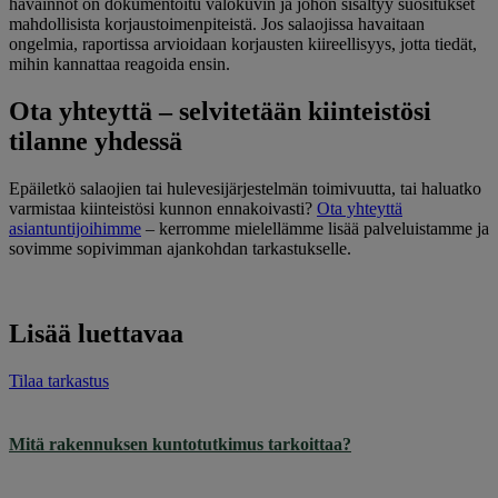
havainnot on dokumentoitu valokuvin ja johon sisältyy suositukset
mahdollisista korjaustoimenpiteistä. Jos salaojissa havaitaan
ongelmia, raportissa arvioidaan korjausten kiireellisyys, jotta tiedät,
mihin kannattaa reagoida ensin.
Ota yhteyttä – selvitetään kiinteistösi
tilanne yhdessä
Epäiletkö salaojien tai hulevesijärjestelmän toimivuutta, tai haluatko
varmistaa kiinteistösi kunnon ennakoivasti?
Ota yhteyttä
asiantuntijoihimme
– kerromme mielellämme lisää palveluistamme ja
sovimme sopivimman ajankohdan tarkastukselle.
Lisää luettavaa
Tilaa tarkastus
Mitä rakennuksen kuntotutkimus tarkoittaa?