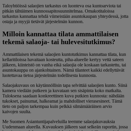
Taloyhtiöissä salaojien tarkastus on luonteva osa kuntoarviota tai
pitkän tähtäimen kunnossapitosuunnitelmaa. Omakotitaloissa
tarkastus kannattaa tehdä viimeistään asuntokaupan yhteydessä, jotta
ostaja ja myyjä tietävät järjestelmän kunnon.
Milloin kannattaa tilata ammattilaisen
tekemä salaoja- tai hulevesitutkimus?
Ammattilaisen tekemä salaojien kuntotutkimus kannattaa tilata, kun
kellaritiloissa havaitaan kosteutta, piha-alueelle kertyy vettä sateen
jälkeen, kiinteistö on vanha eikä salaojia ole koskaan tarkastettu, tai
asuntokauppa on ajankohtainen. Nämä tilanteet kaikki edellyttävät
luotettavaa tietoa järjestelmän todellisesta kunnosta.
Salaojakuvaus on käytännöllisin tapa selvittää salaojien kunto. Siinä
kamera viedään putkeen ja kuvataan sen sisäpinta koko matkalta.
Tuloksena saadaan konkreettinen kuva putkien kunnosta: nähdään
tukokset, painumat, halkeamat ja mahdolliset vierasesineet. Tämä
tieto on paljon tarkempaa kuin pelkkä silmämääräinen arvio
kaivojen suulta.
Me Suomen Asiantuntijapalveluilla teemme salaojakuvauksia
Uudenmaan alueella. Kuvauksen jälkeen saat selkeän raportin, jossa