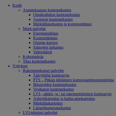
Kodit
Asuntokaupan kuntotarkastus
Omakotitalon kuntotarkastus
Asunnon kuntotarkastus
Märkätilatarkastus ja kosteusmittaus
Muut palvelut
Energiatodistus
Kuntotutkimus
Ostajan kierros
Salaojien tarkastus
Valesokkeli
Kokemuksia
Tilaa kuntotarkastus
Yritykset
Rakennetekniset palvelut
Taloyhtiön kuntoarvio
PTS – Pitkän tähtäimen kunnossapitosuunnitelma
Ikkunoiden kuntotarkastus
Vesikaton kuntotarkastus
LVI-, sähkö- ja / tai rakennetekninen kuntoarvio
Asbestikartoitus ja haitta-ainekartoitus
Märkätilakartoitus
Lämpökameratarkastus
LVI-tekniset palvelut