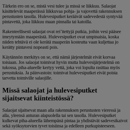
Tärkein ero on se, mistä vesi tulee ja missä se liikkuu. Salaojat
käsittelevät maaperässä liikkuvaa pohja- ja vajovettä rakennuksen
perustusten tasolla. Hulevesiputket keräävät sadevedestä syntyvää
pintavettä, joka liikkuu maan pinnalla tai katoilla.
Rakenteellisesti salaojat ovat rei’itettyjä putkia, joihin vesi pääsee
imeytymään maaperästä. Hulevesiputket ovat umpinaisia, koska
niiden tehtävä ei ole kerätä maaperän kosteutta vaan kuljettaa jo
kerätty pintavesi nopeasti pois.
Käytännön merkitys on se, että nämä järjestelmät eivät korvaa
toisiaan. Jos salaojat toimivat hyvin mutta hulevesijärjestelmä on
tukossa, piha-alueelle kertyy vettä, joka voi lopulta rasittaa myös
perustuksia. Ja päinvastoin: toimivat hulevesiputket eivät poista
tarvetta toimiville salaojille.
Missä salaojat ja hulevesiputket
sijaitsevat kiinteistössä?
Salaojat sijaitsevat maan alla rakennuksen perustusten vieressä ja
alla, yleensä anturan alapuolella tai sen tasolla. Hulevesiputket
kulkevat piha-alueella lähempänä pintaa ja yhdistävät sadevesikaivot
sekä syöksytorvien tyvet toisiinsa ja edelleen purkupisteeseen.