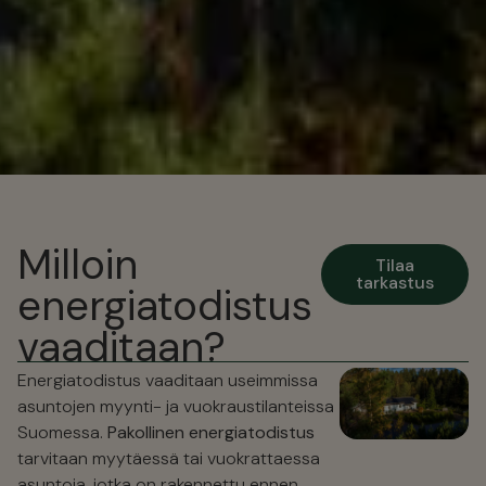
Milloin
Tilaa
tarkastus
energiatodistus
vaaditaan?
Energiatodistus vaaditaan useimmissa
asuntojen myynti- ja vuokraustilanteissa
Suomessa.
Pakollinen energiatodistus
tarvitaan myytäessä tai vuokrattaessa
asuntoja, jotka on rakennettu ennen