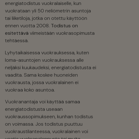
energiatodistus vuokralaiselle, kun
vuokrataan yli 50 neliömetrin asuntoja
tai liiketiloja, jotka on otettu käyttöön
ennen vuotta 2008.
Todistus on
esitettävä
viimeistään vuokrasopimusta
tehtäessä.
Lyhytaikaisessa vuokrauksessa, kuten
loma-asuntojen vuokrauksessa alle
neljäksi kuukaudeksi, energiatodistusta ei
vaadita. Sama koskee huoneiden
vuokrausta, jossa vuokralainen ei
vuokraa koko asuntoa.
Vuokranantaja voi käyttää samaa
energiatodistusta useaan
vuokraussopimukseen, kunhan todistus
on voimassa. Jos todistus puuttuu
vuokraustilanteessa, vuokralainen voi
vaatia vuokranalennusta tai muita