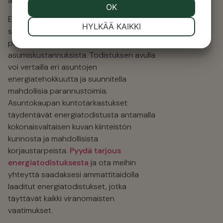
allekirjoittamista.
Energiatodistusvaatimukset auttavat
sekä ostajia että vuokralaisia tekemään
perusteltuja päätöksiä
asumiskustannuksista. Todistuksen avulla
voi vertailla eri asuntojen
energiatehokkuutta ja suunnitella
mahdollisia parannustoimia.
Asuntokaupan kuntotarkastukset
täydentävät energiatodistusta antamalla
kokonaisvaltaisen kuvan kiinteistön
kunnosta ja mahdollisista
korjaustarpeista.
Pyydä tarjous
energiatodistuksesta
ja ota meihin
yhteyttä saadaksesi ammattitaidolla
laaditut energiatodistukset, jotka
täyttävät kaikki viranomaisten
vaatimukset.