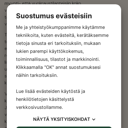
myynti- että vuokraustilanteisiin koko
voimassaoloajan. Uutta todistusta ei
tarvitse hankkia jokaiseen kauppaan tai
vuokraukseen erikseen.
Todistus on uusittava, jos rakennukseen
tehdään merkittäviä
energiatehokkuuteen vaikuttavia
remontteja, kuten ikkunoiden vaihto,
lisäeristys tai lämmitysjärjestelmän
uusiminen. Myös jos vanha todistus
sisältää virheitä tai puutteita, se
kannattaa uusia.
Voimassa oleva energiatodistus riittää
kaikkiin myynti- ja vuokraustilanteisiin.
Jos todistus on vanhentunut, myyjän tai
vuokranantajan on hankittava uusi ennen
kaupantekoa tai vuokrasopimuksen