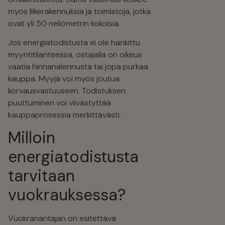
HYLKÄÄ KAIKKI
myös liikerakennuksia ja toimistoja, jotka
JOO
EI
JOO
EI
ovat yli 50 neliömetrin kokoisia.
MARKKINOINTI
STATISTIK
Jos energiatodistusta ei ole hankittu
myyntitilanteessa, ostajalla on oikeus
vaatia hinnanalennusta tai jopa purkaa
kauppa. Myyjä voi myös joutua
korvausvastuuseen. Todistuksen
puuttuminen voi viivästyttää
kauppaprosessia merkittävästi.
Milloin
energiatodistusta
tarvitaan
vuokrauksessa?
Vuokranantajan on esitettävä