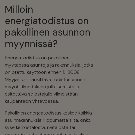
Suostumus evästeisiin
Milloin
Me ja yhteistyökumppanimme käytämme
energiatodistus on
tekniikoita, kuten evästeitä, kerätäksemme
pakollinen asunnon
tietoja sinusta eri tarkoituksiin, mukaan
lukien parempi käyttökokemus,
myynnissä?
toiminnallisuus, tilastot ja markkinointi.
Klikkaamalla "OK" annat suostumuksesi
Energiatodistus on pakollinen
näihin tarkoituksiin.
myytäessä asuntoja ja rakennuksia, jotka
on otettu käyttöön ennen 1.1.2008.
Myyjän on hankittava todistus ennen
Lue lisää evästeiden käytöstä ja
myynti-ilmoituksen julkaisemista ja
henkilötietojen käsittelystä
esitettävä se ostajalle viimeistään
verkkosivustollamme.
kaupanteon yhteydessä.
NÄYTÄ
YKSITYISKOHDAT
Pakollinen energiatodistus koskee kaikkia
asuinrakennuksia riippumatta siitä, onko
JOO
EI
OK
JOO
EI
kyse kerrostalosta, rivitalosta tai
VÄLTTÄMÄTÖN
ASETUKSET
omakotitalosta. Sama vaatimus koskee