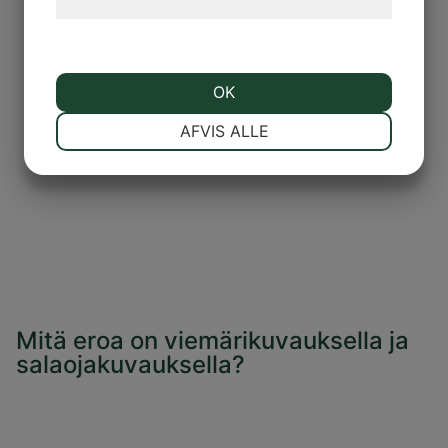
hjemmeside.
OK
NØDVENDIGE
PRÆFERENCER
AFVIS ALLE
MARKETING
STATISTIK
Mitä eroa on viemärikuvauksella ja
salaojakuvauksella?