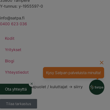
33800 Tampere
Y-tunnus: y-1955597-0
info@satpa.fi
0400 623 036
Kodit
Yritykset
Blogi
Yhteystiedot
Kysy Satpan palveluista minulta!
Asuntokaupan osapuolet / kuluttajat → siirry
Ota yhteyttä
varauskalenteriin
Tilaa tarkastus