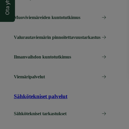
Ota yhteyttä
Muoviviemäreiden kuntotutkimus
Valurautaviemärin pinnoitettavuustarkastus
Ilmanvaihdon kuntotutkimus
Viemäripalvelut
Sähkötekniset palvelut
Sähkötekniset tarkastukset