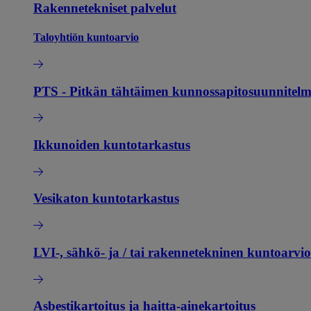
Rakennetekniset palvelut
Taloyhtiön kuntoarvio
PTS - Pitkän tähtäimen kunnossapitosuunnitel
Ikkunoiden kuntotarkastus
Vesikaton kuntotarkastus
LVI-, sähkö- ja / tai rakennetekninen kuntoarvio
Asbestikartoitus ja haitta-ainekartoitus