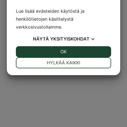
Lue lisää evästeiden käytöstä ja
henkilötietojen käsittelystä
verkkosivustollamme.
NÄYTÄ
YKSITYISKOHDAT
JOO
EI
OK
JOO
EI
VÄLTTÄMÄTÖN
ASETUKSET
HYLKÄÄ KAIKKI
JOO
EI
JOO
EI
MARKKINOINTI
STATISTIK