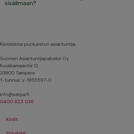
sisäilmaan?
Kiinteistösi puolueeton asiantuntija.
Suomen Asiantuntijapalvelut Oy
Kuokkamaantie 12
33800 Tampere
Y-tunnus: y-1955597-0
info@satpa.fi
0400 623 036
Kodit
Yritykset