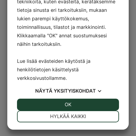
tekniikoita, kuten evästeitä, kerätäksemme
tietoja sinusta eri tarkoituksiin, mukaan
lukien parempi käyttökokemus,
toiminnallisuus, tilastot ja markkinointi.
Klikkaamalla "OK" annat suostumuksesi
näihin tarkoituksiin.
Lue lisää evästeiden käytöstä ja
henkilötietojen käsittelystä
verkkosivustollamme.
NÄYTÄ
YKSITYISKOHDAT
JOO
EI
OK
JOO
EI
VÄLTTÄMÄTÖN
ASETUKSET
HYLKÄÄ KAIKKI
JOO
EI
JOO
EI
MARKKINOINTI
STATISTIK