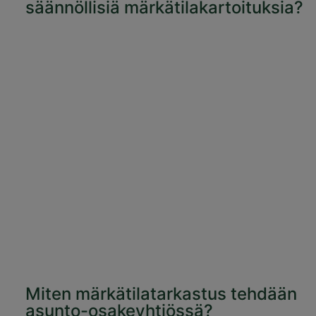
säännöllisiä märkätilakartoituksia?
Miten märkätilatarkastus tehdään
asunto-osakeyhtiössä?