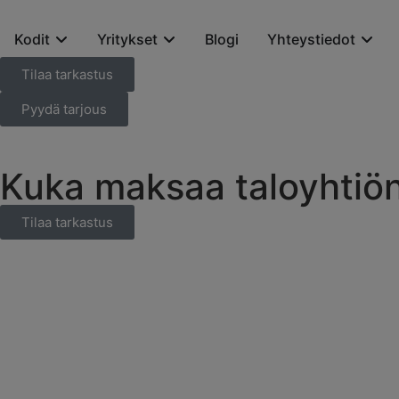
Kodit
Yritykset
Blogi
Yhteystiedot
Tilaa tarkastus
Pyydä tarjous
Kuka maksaa taloyhtiö
Tilaa tarkastus