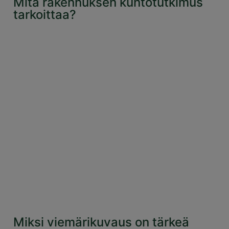
Mitä rakennuksen kuntotutkimus
tarkoittaa?
Miksi viemärikuvaus on tärkeä