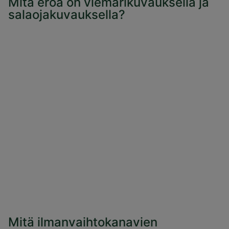
Mitä eroa on viemärikuvauksella ja
salaojakuvauksella?
Mitä ilmanvaihtokanavien