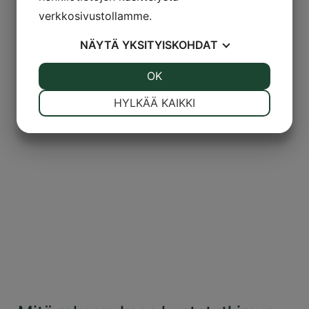
verkkosivustollamme.
NÄYTÄ
YKSITYISKOHDAT
JOO
EI
OK
JOO
EI
VÄLTTÄMÄTÖN
ASETUKSET
HYLKÄÄ KAIKKI
JOO
EI
JOO
EI
MARKKINOINTI
STATISTIK