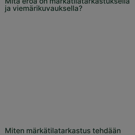
Mitä eroa on märkätilatarkastuksella
ja viemärikuvauksella?
Miten märkätilatarkastus tehdään