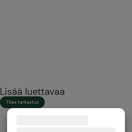
Lisää luettavaa
Tilaa tarkastus
Samtykke til cookies
Vi og vores samarbejdspartnere bruger