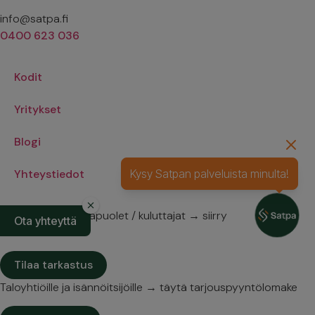
info@satpa.fi
0400 623 036
Kodit
Yritykset
Blogi
Yhteystiedot
Kysy Satpan palveluista minulta!
Asuntokaupan osapuolet / kuluttajat → siirry
Ota yhteyttä
varauskalenteriin
Tilaa tarkastus
Taloyhtiöille ja isännöitsijöille → täytä tarjouspyyntölomake