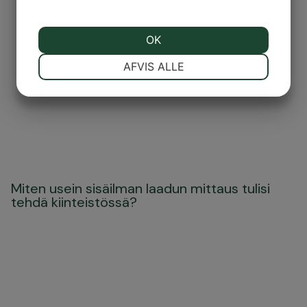
OK
NØDVENDIGE
PRÆFERENCER
AFVIS ALLE
MARKETING
STATISTIK
Miten usein sisäilman laadun mittaus tulisi
tehdä kiinteistössä?