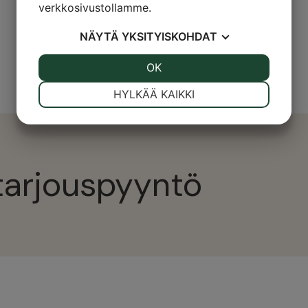
verkkosivustollamme.
NÄYTÄ
YKSITYISKOHDAT
JOO
EI
OK
JOO
EI
VÄLTTÄMÄTÖN
ASETUKSET
HYLKÄÄ KAIKKI
JOO
EI
JOO
EI
MARKKINOINTI
STATISTIK
tarjouspyyntö