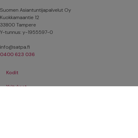
Suomen Asiantuntijapalvelut Oy
Kuokkamaantie 12
33800 Tampere
Y-tunnus: y-1955597-0
info@satpa.fi
0400 623 036
Kodit
Yritykset
Blogi
Yhteystiedot
Asuntokaupan osapuolet / kuluttajat → siirry varauskalenterii